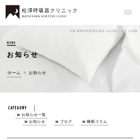
松澤呼吸器クリニック
MATSUZAWA KOKYUKI CLINIC
大阪 睡眠時無呼吸症候群 sas治療 いびき 心斎橋
NEWS
お知らせ
ホーム
>
お知らせ
CATEGORY
お知らせ一覧
お知らせ
ブログ
睡眠コラム