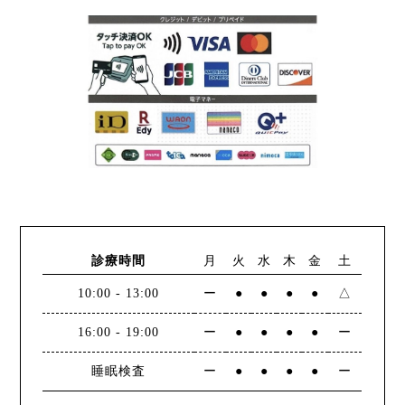
診療時間
月
火
水
木
金
土
10:00
-
13:00
ー
●
●
●
●
△
16:00
-
19:00
ー
●
●
●
●
ー
睡眠検査
ー
●
●
●
●
ー