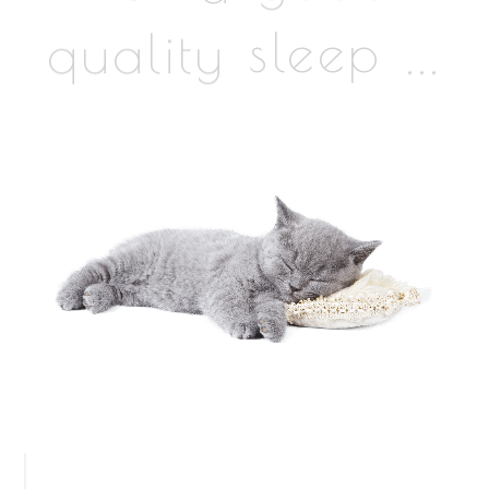
...
sleep
quality