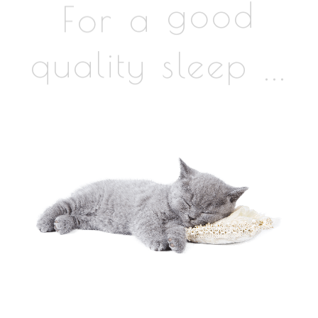
For
good
a
sleep
...
quality