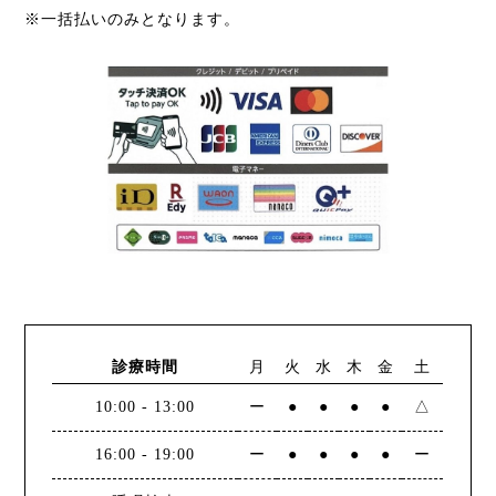
※一括払いのみとなります。
診療時間
月
火
水
木
金
土
10:00
-
13:00
ー
●
●
●
●
△
16:00
-
19:00
ー
●
●
●
●
ー