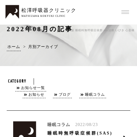
松澤呼吸器クリニック
MATSUZAWA KOKYUKI CLINIC
ARCHIVE
2022年08月の記事
大阪 睡眠時無呼吸症候群 sas治療 いびき 心斎橋
ホーム
>
月別アーカイブ
CATEGORY
お知らせ一覧
お知らせ
ブログ
睡眠コラム
睡眠コラム
2022/08/23
睡眠時無呼吸症候群(SAS)