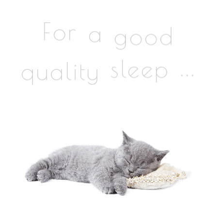
a
good
For
...
quality
sleep