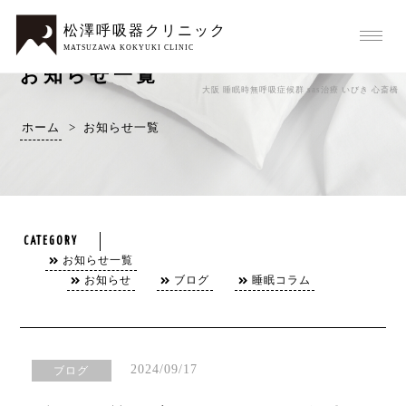
松澤呼吸器クリニック
MATSUZAWA KOKYUKI CLINIC
お知らせ一覧
大阪 睡眠時無呼吸症候群 sas治療 いびき 心斎橋
ホーム
>
お知らせ一覧
CATEGORY
お知らせ一覧
お知らせ
ブログ
睡眠コラム
2024/09/17
ブログ