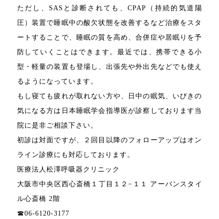
ただし、SASと診断されても、CPAP（持続的気道陽
圧）装置で睡眠中の酸欠状態を改善するなど治療をスタ
ートすることで、睡眠の質を高め、合併症や居眠りを予
防していくことはできます。最近では、携帯できる小
型・軽量の装置も登場し、出張先や外出先などでも使え
るようになっています。
もし寝ても疲れが取れない方や、日中の眠気、いびきの
気になる方は日本睡眠学会指導医が診察しております当
院に是非ご相談下さい。
初診は対面ですが、２回目以降のフォローアップはオン
ライン診療にも対応しております。
医療法人松澤呼吸器クリニック
大阪市中央区西心斎橋１丁目１２−１１ アーバンスタイ
ル心斎橋 2階
☎06-6120-3177