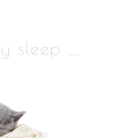
...
sleep
ty