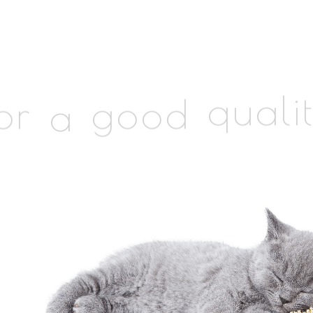
a
or
good
quali