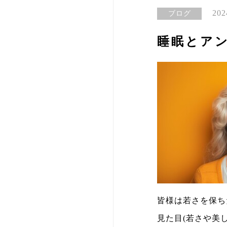
202
ブログ
睡眠とア
皆様は若さを保ち
見た目(若さや美